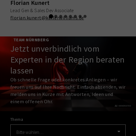
Florian Kunert
F
Lead Gen & Sales Dev Associate
L
florian.kunert@kellerwilliams.de
TEAM NÜRNBERG
Jetzt unverbindlich vom
Experten in der Region beraten
lassen
Ob schnelle Frage oder konkretes Anliegen – wir
freuen uns auf Ihre Nachricht. Einfach absenden, wir
melden uns in Kürze mit Antworten, Ideen und
einem offenen Ohr.
Thema