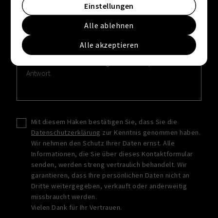
Einstellungen
Alle ablehnen
Nachricht
*
Alle akzeptieren
Mit diesem Haken bestätigen Sie, dass Sie die
Datenschutzerklärung
zur Kenntnis genommen haben.
Wir nehmen den Schutz Ihrer Daten ernst. Alle
Informationen, die Sie über dieses Kontaktformular
senden, werden streng vertraulich behandelt. Wir
garantieren, dass Ihre persönlichen Daten nicht an
Dritte weitergegeben, verkauft oder anderweitig
missbraucht werden.
Vielen Dank für Ihr Vertrauen.