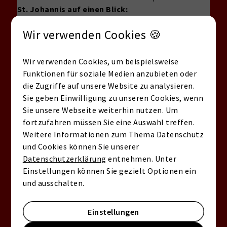
St. Johannis auf einen Blick:
Bevorzugter Stadtteil mit urbanem Flair und
Wir verwenden Cookies 🍪
zentraler Lage
Wohnimmobilien mit hochwertiger Substanz,
stilvollen Altbauten und modernen Sanierungen
Wir verwenden Cookies, um beispielsweise
Ruhige Straßen und grüne Rückzugsorte wie der
Funktionen für soziale Medien anzubieten oder
Johannisfriedhof
die Zugriffe auf unsere Website zu analysieren.
Gute Infrastruktur mit Cafés, Restaurants,
Sie geben Einwilligung zu unseren Cookies, wenn
Einkaufsmöglichkeiten und exzellenter ÖPNV-
Sie unsere Webseite weiterhin nutzen. Um
Anbindung
fortzufahren müssen Sie eine Auswahl treffen.
Beliebte Umgebung: St.Johannisfriedhof,
Weitere Informationen zum Thema Datenschutz
Hesperidengärten, Hallerwiese, Pegnitzauen,
und Cookies können Sie unserer
Johannisstraße
Datenschutzerklärung
entnehmen. Unter
Einstellungen können Sie gezielt Optionen ein
Persönlich beraten lassen
und ausschalten.
Immobilie kostenlos bewerten lassen
Einstellungen