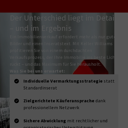
Der Unterschied liegt im Detail
– und im Ergebnis
Ein Immobilienverkauf erfordert mehr als nur gute
Bilder und einen Inseratstext. Mit Keller Williams
profitieren Sie von einem durchdachten
Verkaufsprozess, der Ihre Immobilie ins beste Licht
rückt – und das Maximum für Sie herausholt.
Was Sie bei uns erwartet:
Individuelle Vermarktungsstrategie
statt
Standardinserat
Zielgerichtete Käuferansprache
dank
professionellem Netzwerk
Sichere Abwicklung
mit rechtlicher und
organisatorischer Unterstützung