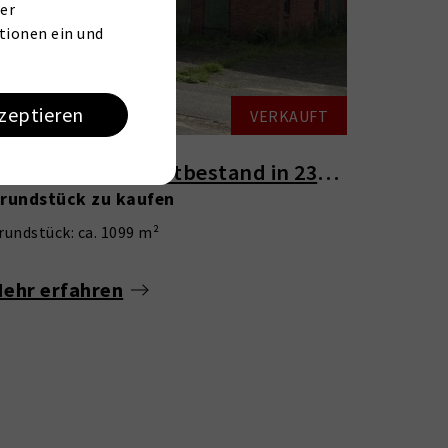
er
tionen ein und
kzeptieren
VERKAUFT
3869 Elmenhorst
Grundstück mit Altbestand in 23869 Elmenhorst
rundstück zu kaufen
rundstück: ca. 1099 m²
ehr erfahren