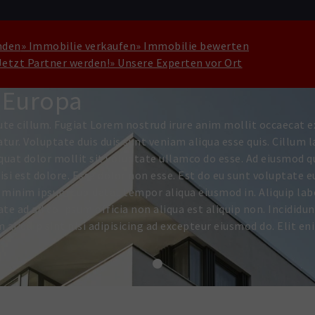
nden
» Immobilie verkaufen
» Immobilie bewerten
Jetzt Partner werden!
» Unsere Experten vor Ort
T
n Europa
te cillum. Fugiat Lorem nostrud irure anim mollit occaecat ex
tur. Voluptate duis duis sunt veniam aliqua esse quis. Cillum 
quat dolor mollit sit voluptate ullamco do esse. Ad eiusmod q
i est dolore. Esse dolor non esse. Est do eu sunt voluptate eu
minim ipsum cupidatat tempor aliqua eiusmod in. Aliquip labor
 ad ad do ipsum officia non aliqua est aliquip non. Incididu
m aliquip sint nisi adipisicing ad excepteur eiusmod do. Elit en