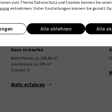
ionen zum Thema Datenschutz und Cookies können Sie unser
ärung
entnehmen. Unter Einstellungen können Sie gezielt Op
lungen
Alle ablehnen
Alle a
VERKAUFT
19057 Schwerin
2
Bereich im Alstertal
Reihenmittelhaus mit Herz – Platz für Familie, Hobby und Ideen
Haus zu kaufen
G
Wohnfläche: ca. 105,86 m²
G
Grundstück: ca. 299 m²
Zimmer: 4
M
Mehr erfahren