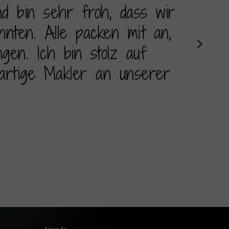
d bin sehr froh, dass wir
„Ich ar
nten. Alle packen mit an,
Zusamme
gen. Ich bin stolz auf
beeindr
artige Makler an unserer
hohe Qua
Philipp
- 04.