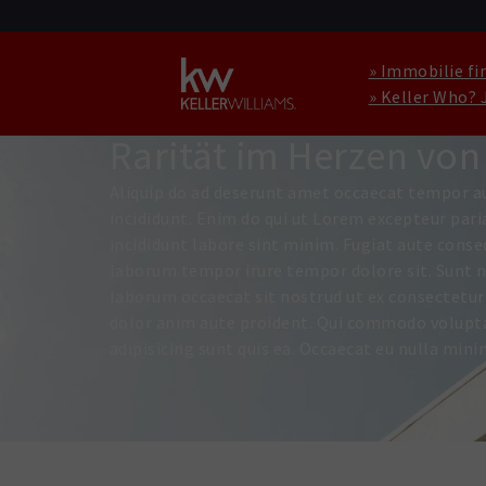
» Immobilie fi
» Keller Who? 
EINZELHANDEL ZU KAUFEN IN FRANKFUR
Rarität im Herzen vo
Aliquip do ad deserunt amet occaecat tempor au
incididunt. Enim do qui ut Lorem excepteur paria
incididunt labore sint minim. Fugiat aute conse
laborum tempor irure tempor dolore sit. Sunt nis
laborum occaecat sit nostrud ut ex consectetur 
dolor anim aute proident. Qui commodo voluptate
adipisicing sunt quis ea. Occaecat eu nulla mini