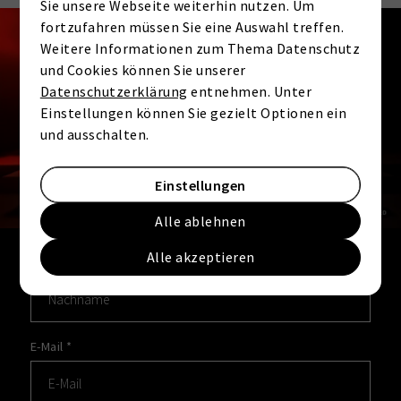
Sie unsere Webseite weiterhin nutzen. Um
fortzufahren müssen Sie eine Auswahl treffen.
EXPOSÉ ANFRAGEN
Jetzt vollständiges Exposé
Weitere Informationen zum Thema Datenschutz
und Cookies können Sie unserer
für das Objekt 26MKBKS57
Datenschutzerklärung
entnehmen. Unter
Einstellungen können Sie gezielt Optionen ein
anfordern!
und ausschalten.
Vorname
*
Einstellungen
Alle ablehnen
Alle akzeptieren
Nachname
*
E-Mail
*