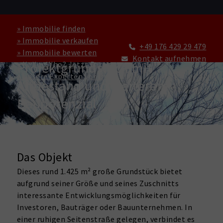
» Immobilie finden
» Immobilie verkaufen
+49 176 429 29 479
» Immobilie bewerten
GRUNDSTÜCK ZU KAUFEN IN BERLIN
Kontakt aufnehmen
Projektgrundstück mit
» Keller Who? Jetzt Partner werden!
» Unsere Experten vor Ort
Altbestand und weiterem
Baupotenzial
Das Objekt
Dieses rund 1.425 m² große Grundstück bietet
aufgrund seiner Größe und seines Zuschnitts
interessante Entwicklungsmöglichkeiten für
Investoren, Bauträger oder Bauunternehmen. In
einer ruhigen Seitenstraße gelegen, verbindet es