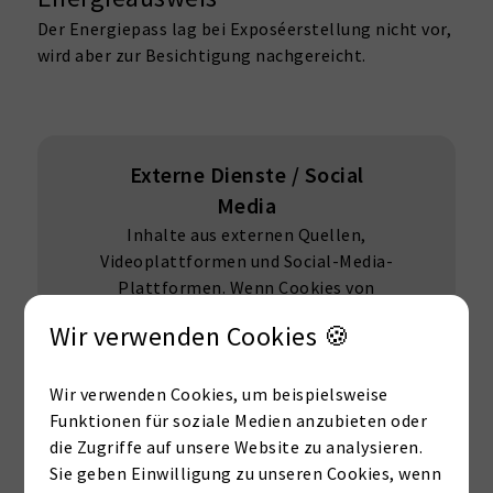
Der Energiepass lag bei Exposéerstellung nicht vor,
wird aber zur Besichtigung nachgereicht.
Externe Dienste / Social
Media
Inhalte aus externen Quellen,
Videoplattformen und Social-Media-
Plattformen. Wenn Cookies von
externen Medien akzeptiert werden,
Wir verwenden Cookies 🍪
bedarf der Zugriff auf diese Inhalte
keiner manuellen Zustimmung mehr
Wir verwenden Cookies, um beispielsweise
Ich stimme zu
Funktionen für soziale Medien anzubieten oder
die Zugriffe auf unsere Website zu analysieren.
Sie geben Einwilligung zu unseren Cookies, wenn