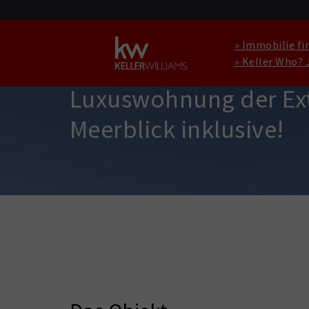
» Immobilie fi
» Keller Who? 
WOHNUNG ZU KAUFEN IN TRIKOMO
Luxuswohnung der Extr
Meerblick inklusive!