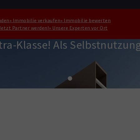
nden
» Immobilie verkaufen
» Immobilie bewerten
Jetzt Partner werden!
» Unsere Experten vor Ort
a-Klasse! Als Selbstnutzung