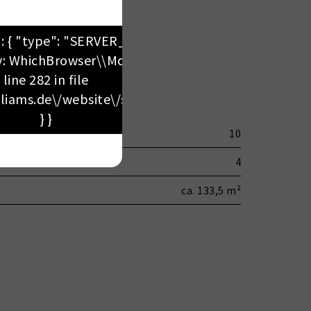
": { "type": "SERVER_ERROR", "description":
: WhichBrowser\\Model\\Device::$model on
line 282 in file
lliams.de\/website\/src\/Domain\/Request\/Utils\
} }
10
4
ca. 133,5 m²