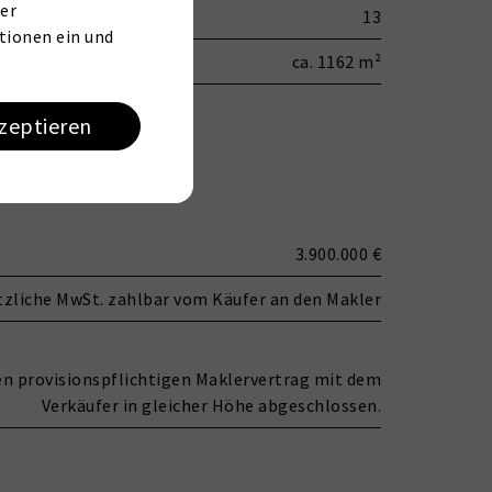
er
13
tionen ein und
ca. 1162 m²
kzeptieren
3.900.000 €
tzliche MwSt. zahlbar vom Käufer an den Makler
nen provisionspflichtigen Maklervertrag mit dem
Verkäufer in gleicher Höhe abgeschlossen.