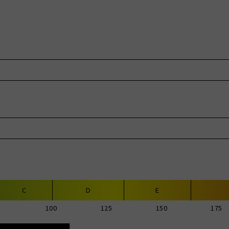
C
D
E
100
125
150
175