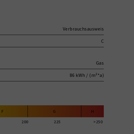
Verbrauchsausweis
C
Gas
86 kWh / (m²*a)
F
G
H
200
225
>250