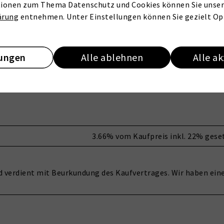
ionen zum Thema Datenschutz und Cookies können Sie unser
1800
Zimmer
ärung
entnehmen. Unter Einstellungen können Sie gezielt Op
nach Vereinbarung
Wohnfläche
lungen
Alle ablehnen
Alle a
3.66% vom Kaufpreis inkl. 22% gese
und verdient mit Beurkundung des Kaufvertrages. Wir haben ei