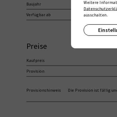
Weitere Informat
Baujahr
Datenschutzerkl
Verfügbar ab
ausschalten.
Einstel
Preise
Kaufpreis
Provision
Provisionshinweis
Die Provision ist fällig 