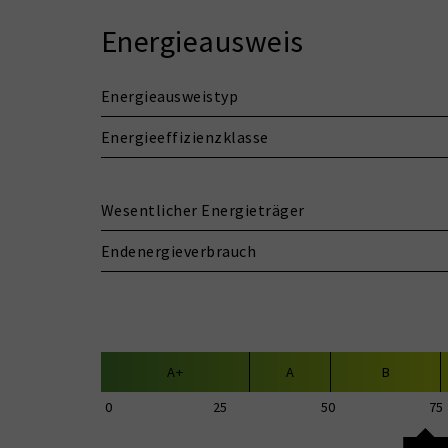
Energieausweis
Energieausweistyp
Energieeffizienzklasse
Wesentlicher Energieträger
Endenergieverbrauch
A+
A
B
0
25
50
75