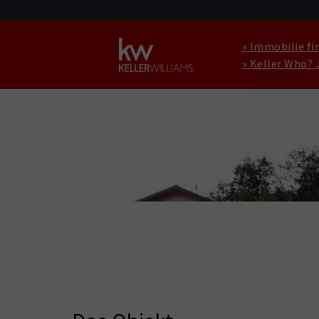
» Immobilie fi
» Keller Who? 
HAUS ZU KAUFEN IN CISSONE
FUNDSTÜCK! Traum-Vil
Weinproduktionsfirm