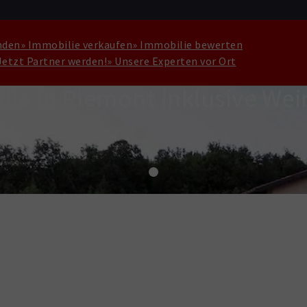
nden
» Immobilie verkaufen
» Immobilie bewerten
Jetzt Partner werden!
» Unsere Experten vor Ort
la in Piemont inklusive Wei
a