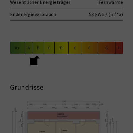
Wesentlicher Energieträger
Fernwärme
Endenergieverbrauch
53 kWh / (m²*a)
A+
A
B
C
D
E
F
G
H
Grundrisse