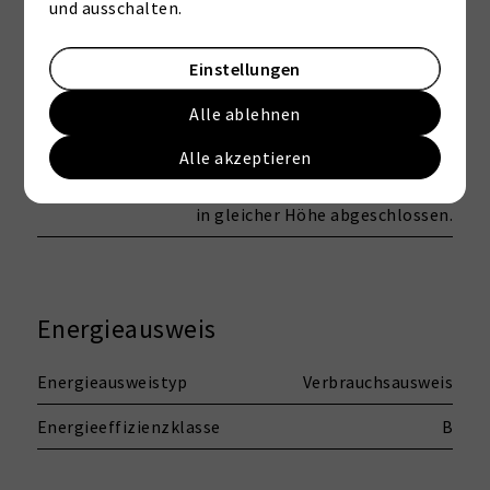
und ausschalten.
den Makler
Einstellungen
Provisionshinweis
Die Provision ist fällig und
verdient mit Beurkundung des
Alle ablehnen
Kaufvertrages. Wir haben einen
Alle akzeptieren
provisionspflichtigen
Maklervertrag mit dem Verkäufer
in gleicher Höhe abgeschlossen.
Energieausweis
Energieausweistyp
Verbrauchsausweis
Energieeffizienzklasse
B