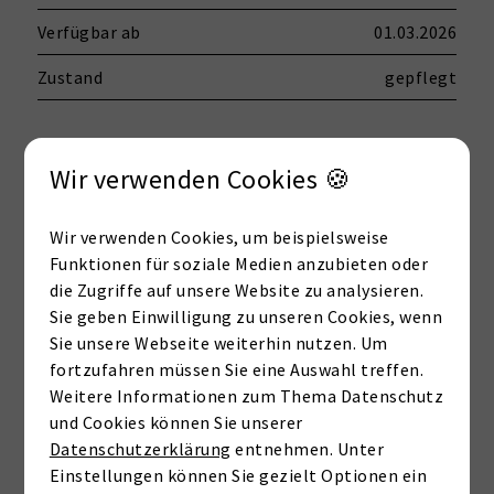
Verfügbar ab
01.03.2026
Zustand
gepflegt
Etage
18
Wir verwenden Cookies 🍪
Zimmer
3
Wir verwenden Cookies, um beispielsweise
Wohnfläche
ca. 98 m²
Funktionen für soziale Medien anzubieten oder
die Zugriffe auf unsere Website zu analysieren.
Sie geben Einwilligung zu unseren Cookies, wenn
Sie unsere Webseite weiterhin nutzen. Um
Preise
fortzufahren müssen Sie eine Auswahl treffen.
Weitere Informationen zum Thema Datenschutz
Kaufpreis
600.000 €
und Cookies können Sie unserer
Datenschutzerklärung
entnehmen. Unter
Provision
3,57% vom Kaufpreis inkl. 19%
Einstellungen können Sie gezielt Optionen ein
gesetzliche MwSt. zahlbar vom Käufer an