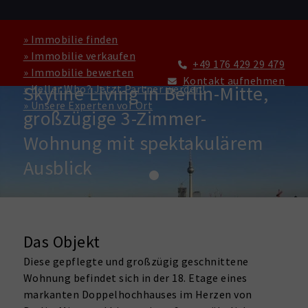
» Immobilie finden
» Immobilie verkaufen
+49 176 429 29 479
» Immobilie bewerten
WOHNUNG ZU KAUFEN IN BERLIN
Kontakt aufnehmen
Skyline Living in Berlin-Mitte,
» Keller Who? Jetzt Partner werden!
» Unsere Experten vor Ort
großzügige 3-Zimmer-
Wohnung mit spektakulärem
Ausblick
Das Objekt
Diese gepflegte und großzügig geschnittene
Wohnung befindet sich in der 18. Etage eines
markanten Doppelhochhauses im Herzen von