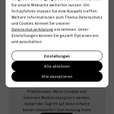
Sie unsere Webseite weiterhin nutzen. Um
A+
A
B
C
D
E
F
G
H
fortzufahren müssen Sie eine Auswahl treffen.
Weitere Informationen zum Thema Datenschutz
und Cookies können Sie unserer
Datenschutzerklärung
entnehmen. Unter
Einstellungen können Sie gezielt Optionen ein
Grundrisse
und ausschalten.
Einstellungen
Externe Dienste / Social
Alle ablehnen
Media
Alle akzeptieren
Inhalte aus externen Quellen,
Videoplattformen und Social-Media-
Plattformen. Wenn Cookies von
externen Medien akzeptiert werden,
bedarf der Zugriff auf diese Inhalte
keiner manuellen Zustimmung mehr