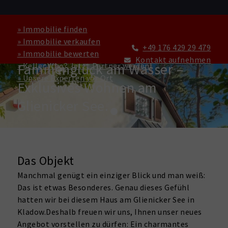
» Immobilie finden
» Immobilie verkaufen
+49 176 429 29 479
» Immobilie bewerten
HAUS ZU KAUFEN IN BERLIN
Kontakt aufnehmen
Familienglück am Wasser –
» Keller Who? Jetzt Partner werden!
» Unsere Experten vor Ort
Exklusives Wohnen am
Glienicker See.
Das Objekt
Manchmal genügt ein einziger Blick und man weiß:
Das ist etwas Besonderes. Genau dieses Gefühl
hatten wir bei diesem Haus am Glienicker See in
Kladow.Deshalb freuen wir uns, Ihnen unser neues
Angebot vorstellen zu dürfen: Ein charmantes