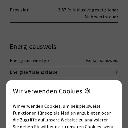
Provision
3,57 % inklusive gesetzlicher
Mehrwertsteuer
Energieausweis
Energieausweistyp
Bedarfsausweis
Energieeffizienzklasse
F
Wir verwenden Cookies 🍪
Wesentlicher Energieträger
Öl
Endenergiebedarf
163,19kWh / (m²*a)
Wir verwenden Cookies, um beispielsweise
Funktionen für soziale Medien anzubieten oder
die Zugriffe auf unsere Website zu analysieren.
Sie geben Einwilligung zu unseren Cookies, wenn