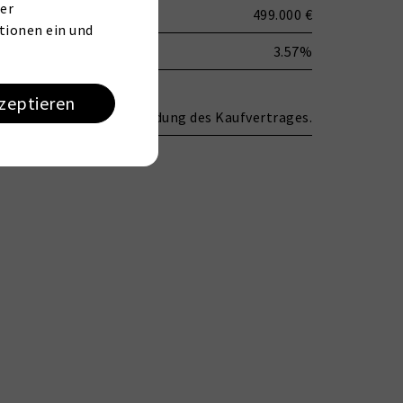
er
499.000 €
tionen ein und
3.57%
kzeptieren
 und verdient mit Beurkundung des Kaufvertrages.