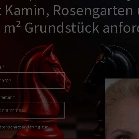
t Kamin, Rosengarten
0 m² Grundstück anfor
me
*
nummer
*
atenschutzerklärung
zur