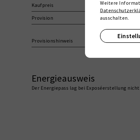
Weitere Informat
Kaufpreis
Datenschutzerkl
Provision
ausschalten.
Einstel
Provisionshinweis
Energieausweis
Der Energiepass lag bei Exposéerstellung nicht 