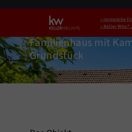
» Immobilie fi
» Keller Who? 
HAUS ZU KAUFEN IN BERLIN
Familienhaus mit Kam
Grundstück