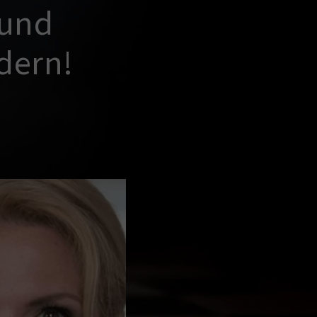
 und
dern!