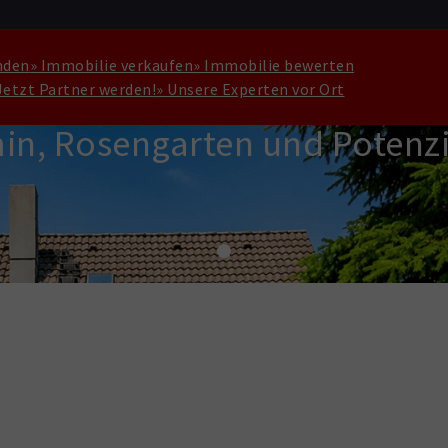
nden
» Immobilie verkaufen
» Immobilie bewerten
Jetzt Partner werden!
» Unsere Experten vor Ort
in, Rosengarten und Potenzi