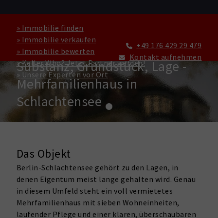
» Immobilie finden
» Immobilie verkaufen
+49 176 429 29 479
» Immobilie bewerten
ZINSHAUS / RENDITEOBJEKT ZU KAUFEN IN BERLIN
Kontakt aufnehmen
Substanz, Grundstück, Lage -
» Keller Who? Jetzt Partner werden!
» Unsere Experten vor Ort
Mehrfamilienhaus in
Schlachtensee
Das Objekt
Berlin-Schlachtensee gehört zu den Lagen, in
denen Eigentum meist lange gehalten wird. Genau
in diesem Umfeld steht ein voll vermietetes
Mehrfamilienhaus mit sieben Wohneinheiten,
laufender Pflege und einer klaren, überschaubaren