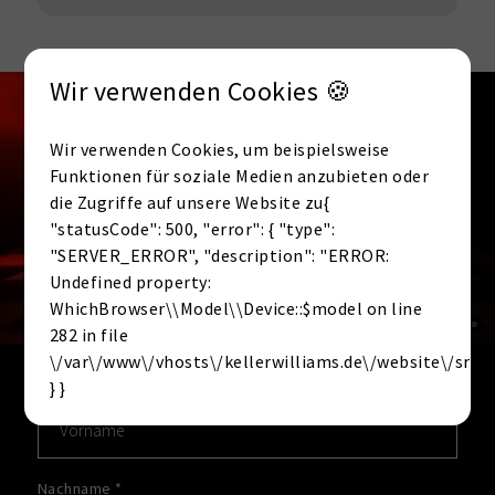
Wir verwenden Cookies 🍪
KONTAKT
Interesse an dieser
Wir verwenden Cookies, um beispielsweise
Immobilie? Jetzt
Funktionen für soziale Medien anzubieten oder
die Zugriffe auf unsere Website zu{
unverbindlich anfragen.
"statusCode": 500, "error": { "type":
"SERVER_ERROR", "description": "ERROR:
Undefined property:
Anrede
WhichBrowser\\Model\\Device::$model on line
282 in file
\/var\/www\/vhosts\/kellerwilliams.de\/website\/src\
Vorname
*
} }
Nachname
*