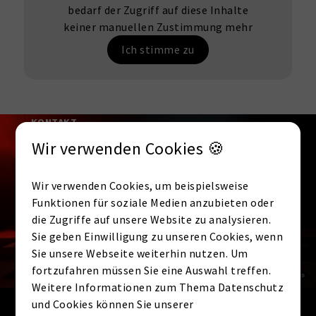
bedarf der Zugriff auf diese Inhalte
keiner manuellen Zustimmung mehr
Ich stimme zu
KONTAKT
Interesse an dieser
Wir verwenden Cookies 🍪
Immobilie? Jetzt
Wir verwenden Cookies, um beispielsweise
unverbindlich anfragen.
Funktionen für soziale Medien anzubieten oder
die Zugriffe auf unsere Website zu analysieren.
Sie geben Einwilligung zu unseren Cookies, wenn
Anrede
Sie unsere Webseite weiterhin nutzen. Um
fortzufahren müssen Sie eine Auswahl treffen.
Weitere Informationen zum Thema Datenschutz
und Cookies können Sie unserer
Vorname
*