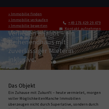
» Immobilie finden
» Immobilie verkaufen
+49 176 429 29 479
» Immobilie bewerten
HAUS ZU KAUFEN IN BÖNNINGSTEDT
Kontakt aufnehmen
Verlieben erlaubt – ein
» Keller Who? Jetzt Partner werden!
» Unsere Experten vor Ort
Reihenendhaus mit
zuverlässiger Mieterin
inklusive.
Das Objekt
Ein Zuhause mit Zukunft – heute vermietet, morgen
voller MöglichkeitenManche Immobilien
überzeugen nicht durch Superlative, sondern durch