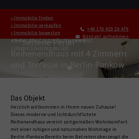
» Immobilie finden
» Immobilie verkaufen
+49 176 429 29 479
» Immobilie bewerten
HAUS ZU KAUFEN IN BERLIN
Kontakt aufnehmen
***Seltene Perle!***
» Keller Who? Jetzt Partner werden!
» Unsere Experten vor Ort
Reihenendhaus mit 4 Zimmern
und Terrasse in Berlin-Pankow
Das Objekt
Herzlich willkommen in Ihrem neuen Zuhause!
Dieses moderne und lichtdurchflutete
Reihenendhaus vereint zeitgemäßen Wohnkomfort
mit einer ruhigen und naturnahen Wohnlage in
Berlin-Pankow.Bereits beim Betreten überzeugt die