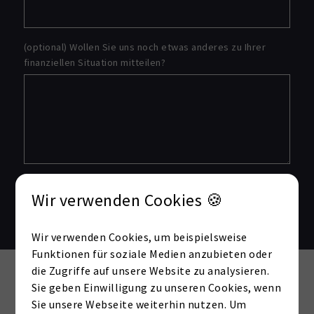
(optional) Wollen Sie uns noch etwas anderes zu Ihrer
finanziellen Situation mitteilen?
Wir verwenden Cookies 🍪
Senden
Wir verwenden Cookies, um beispielsweise
Funktionen für soziale Medien anzubieten oder
die Zugriffe auf unsere Website zu analysieren.
Externe Dienste / Social
Sie geben Einwilligung zu unseren Cookies, wenn
Media
Sie unsere Webseite weiterhin nutzen. Um
Inhalte aus externen Quellen,