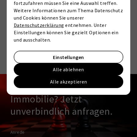
fortzufahren müssen Sie eine Auswahl treffen.
Videoplattformen und Social-Media-
Weitere Informationen zum Thema Datenschutz
Plattformen. Wenn Cookies von
und Cookies können Sie unserer
externen Medien akzeptiert werden,
Datenschutzerklärung
entnehmen. Unter
bedarf der Zugriff auf diese Inhalte
Einstellungen können Sie gezielt Optionen ein
keiner manuellen Zustimmung mehr
und ausschalten.
Ich stimme zu
Einstellungen
Alle ablehnen
KONTAKT
Alle akzeptieren
Interesse an dieser
Immobilie? Jetzt
unverbindlich anfragen.
Anrede