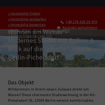
» Immobilie finden
» Immobilie verkaufen
+49 176 429 29 479
» Immobilie bewerten
WOHNUNG ZU KAUFEN IN BERLIN
Kontakt aufnehmen
Wohnen am Wasser –
» Keller Who? Jetzt Partner werden!
» Unsere Experten vor Ort
Modernes Studio mit Balkon &
Blick auf die Scharfe Lanke in
Berlin-Pichelsdorf
Das Objekt
Willkommen in Ihrem neuen Zuhause direkt am
Wasser! Diese charmante Studiowohnung in der Alt-
Pichelsdorf 35, 13595 Berlin vereint komfortables