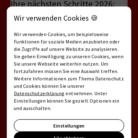
Ihre nächsten Schritte 2026:
Zinsrisiko steuern, Optionen
Wir verwenden Cookies 🍪
vergleichen, sicher
Wir verwenden Cookies, um beispielsweise
entscheiden
Funktionen für soziale Medien anzubieten oder
Eine kompakte Entscheidungslogik für
die Zugriffe auf unsere Website zu analysieren.
2026 – inkl. Checkliste und weichem Call-
Sie geben Einwilligung zu unseren Cookies, wenn
to-Action für eine persönliche
Sie unsere Webseite weiterhin nutzen. Um
Einschätzung.
fortzufahren müssen Sie eine Auswahl treffen.
Weitere Informationen zum Thema Datenschutz
Wenn Sie 2026 eine Immobilie kaufen möchten,
und Cookies können Sie unserer
lohnt sich eine klare Entscheidungslogik:
erst
Datenschutzerklärung
entnehmen. Unter
Sicherheit, dann Reichweite
. Starten Sie mit Ihrer
Einstellungen können Sie gezielt Optionen ein
tragbaren Monatsrate (inkl. Puffer) und prüfen Sie
und ausschalten.
anschließend, wie empfindlich Ihre Kaufkraft auf
Zinsänderungen reagiert. Praktisch bedeutet das:
Rechnen Sie mindestens drei Varianten durch – ein
Einstellungen
Basisszenario, ein Szenario mit
+0,5%
Zins und