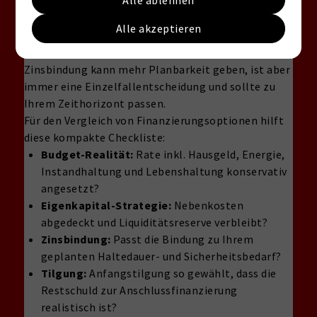
Alle ablehnen
eines mit veränderter Tilgung. So sehen Sie, ob Sie
bei steigenden Zinsen eher den Kaufpreis
Alle akzeptieren
reduzieren, Eigenkapital erhöhen oder die
Zinsbindung anpassen müssten. Eine längere
Zinsbindung kann mehr Planbarkeit geben, ist aber
immer eine Einzelfallentscheidung und sollte zu
Ihrem Zeithorizont passen.
Für den Vergleich von Finanzierungsoptionen hilft
diese kompakte Checkliste:
Budget-Realität:
Rate inkl. Hausgeld, Energie,
Instandhaltung und Lebenshaltung konservativ
angesetzt?
Eigenkapital-Strategie:
Nebenkosten
abgedeckt und Liquiditätsreserve verbleibt?
Zinsbindung:
Passt die Bindung zu Ihrem
geplanten Haltedauer- und Sicherheitsbedarf?
Tilgung:
Anfangstilgung so gewählt, dass die
Restschuld zur Anschlussfinanzierung
realistisch ist?