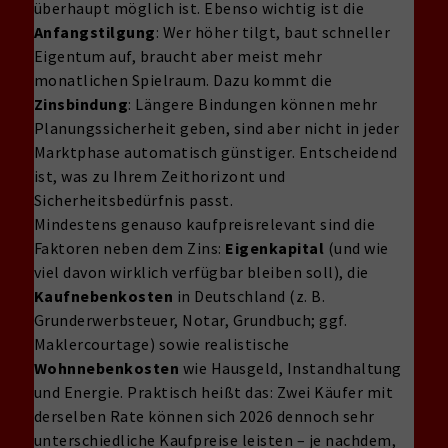
überhaupt möglich ist. Ebenso wichtig ist die
Anfangstilgung
: Wer höher tilgt, baut schneller
Eigentum auf, braucht aber meist mehr
monatlichen Spielraum. Dazu kommt die
Zinsbindung
: Längere Bindungen können mehr
Planungssicherheit geben, sind aber nicht in jeder
Marktphase automatisch günstiger. Entscheidend
ist, was zu Ihrem Zeithorizont und
Sicherheitsbedürfnis passt.
Mindestens genauso kaufpreisrelevant sind die
Faktoren neben dem Zins:
Eigenkapital
(und wie
viel davon wirklich verfügbar bleiben soll), die
Kaufnebenkosten
in Deutschland (z. B.
Grunderwerbsteuer, Notar, Grundbuch; ggf.
Maklercourtage) sowie realistische
Wohnnebenkosten
wie Hausgeld, Instandhaltung
und Energie. Praktisch heißt das: Zwei Käufer mit
derselben Rate können sich 2026 dennoch sehr
unterschiedliche Kaufpreise leisten – je nachdem,