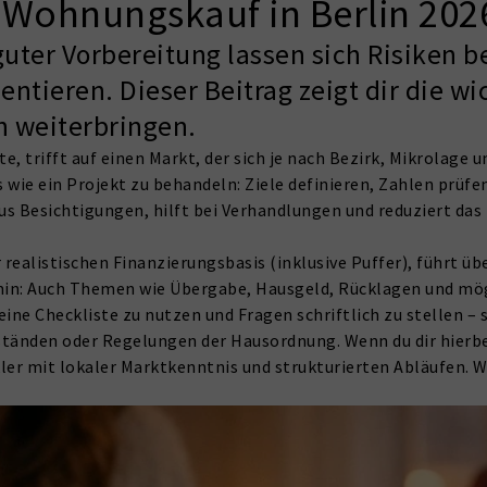
 Wohnungskauf in Berlin 202
guter Vorbereitung lassen sich Risiken 
ieren. Dieser Beitrag zeigt dir die wic
ch weiterbringen.
, trifft auf einen Markt, der sich je nach Bezirk, Mikrolage
ss wie ein Projekt zu behandeln: Ziele definieren, Zahlen pr
s Besichtigungen, hilft bei Verhandlungen und reduziert das 
 realistischen Finanzierungsbasis (inklusive Puffer), führt üb
min: Auch Themen wie Übergabe, Hausgeld, Rücklagen und mög
ine Checkliste zu nutzen und Fragen schriftlich zu stellen –
tänden oder Regelungen der Hausordnung. Wenn du dir hierbe
r mit lokaler Marktkenntnis und strukturierten Abläufen. Wen