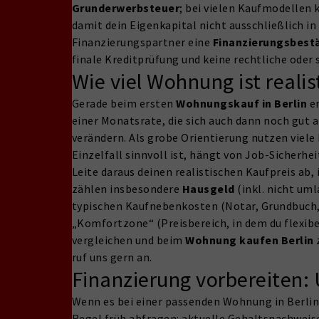
Grunderwerbsteuer
; bei vielen Kaufmodellen 
damit dein Eigenkapital nicht ausschließlich in 
Finanzierungspartner eine
Finanzierungsbest
finale Kreditprüfung und keine rechtliche oder 
Wie viel Wohnung ist reali
Gerade beim ersten
Wohnungskauf in Berlin
en
einer Monatsrate, die sich auch dann noch gut 
verändern. Als grobe Orientierung nutzen viele
Einzelfall sinnvoll ist, hängt von Job-Sicherh
Leite daraus deinen realistischen Kaufpreis ab,
zählen insbesondere
Hausgeld
(inkl. nicht um
typischen Kaufnebenkosten (Notar, Grundbuch, g
„Komfortzone“ (Preisbereich, in dem du flexibe
vergleichen und beim
Wohnung kaufen Berlin
ruf uns gern an.
Finanzierung vorbereiten:
Wenn es bei einer passenden Wohnung in Berlin 
Regel früh abfragen: aktuelle Gehaltsnachweis