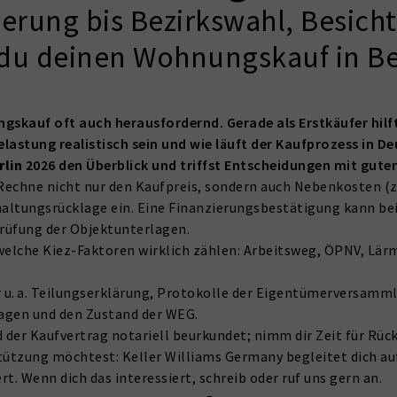
erung bis Bezirkswahl, Besich
 du deinen Wohnungskauf in Ber
ngskauf oft auch herausfordernd. Gerade als Erstkäufer hilf
lastung realistisch sein und wie läuft der Kaufprozess in D
rlin
2026 den Überblick und triffst Entscheidungen mit gute
echne nicht nur den Kaufpreis, sondern auch Nebenkosten (z.
altungsrücklage ein. Eine Finanzierungsbestätigung kann bei
 Prüfung der Objektunterlagen.
elche Kiez-Faktoren wirklich zählen: Arbeitsweg, ÖPNV, Lär
r u. a. Teilungserklärung, Protokolle der Eigentümerversamm
lagen und den Zustand der WEG.
 der Kaufvertrag notariell beurkundet; nimm dir Zeit für Rück
ützung möchtest: Keller Williams Germany begleitet dich au
t. Wenn dich das interessiert, schreib oder ruf uns gern an.