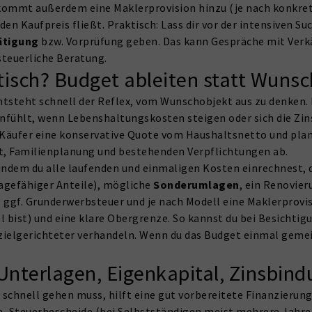
kommt außerdem eine Maklerprovision hinzu (je nach konkrete
den Kaufpreis fließt. Praktisch: Lass dir vor der intensiven 
ätigung
bzw. Vorprüfung geben. Das kann Gespräche mit Verkäu
steuerliche Beratung.
stisch? Budget ableiten statt Wunsc
tsteht schnell der Reflex, vom Wunschobjekt aus zu denken. 
anfühlt, wenn Lebenshaltungskosten steigen oder sich die Zin
 Käufer eine konservative Quote vom Haushaltsnetto und plan
eit, Familienplanung und bestehenden Verpflichtungen ab.
 indem du alle laufenden und einmaligen Kosten einrechnest, 
lagefähiger Anteile), mögliche
Sonderumlagen
, ein Renovie
gf. Grunderwerbsteuer und je nach Modell eine Maklerprovisio
l bist) und eine klare Obergrenze. So kannst du bei Besichtig
zielgerichteter verhandeln. Wenn du das Budget einmal gemei
 Unterlagen, Eigenkapital, Zinsbin
schnell gehen muss, hilft eine gut vorbereitete Finanzierung
e, Steuerbescheide (bei Selbstständigen meist mehrere Jahre