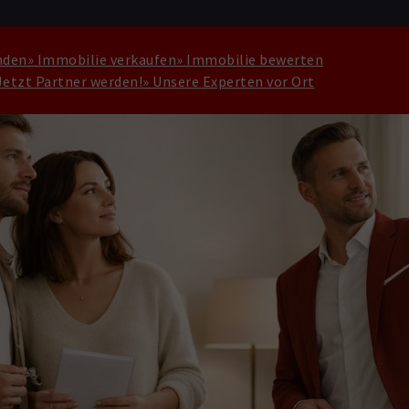
nden
» Immobilie verkaufen
» Immobilie bewerten
Jetzt Partner werden!
» Unsere Experten vor Ort