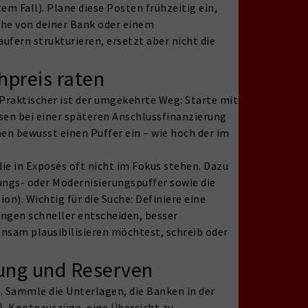
m Fall). Plane diese Posten frühzeitig ein,
Suche von deiner Bank oder einem
fern strukturieren, ersetzt aber nicht die
hpreis raten
Praktischer ist der umgekehrte Weg: Starte mit
sen bei einer späteren Anschlussfinanzierung
en bewusst einen Puffer ein – wie hoch der im
die in Exposés oft nicht im Fokus stehen. Dazu
rungs- oder Modernisierungspuffer sowie die
n). Wichtig für die Suche: Definiere eine
ungen schneller entscheiden, besser
nsam plausibilisieren möchtest, schreib oder
dung und Reserven
. Sammle die Unterlagen, die Banken in der
), Kontoauszüge, eine Übersicht zu