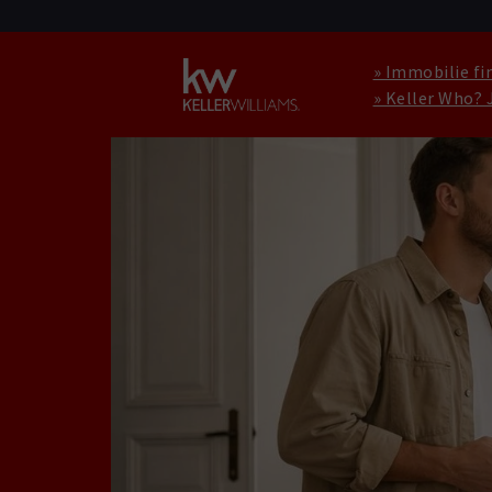
» Immobilie fi
» Keller Who? 