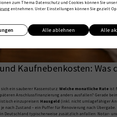
ionen zum Thema Datenschutz und Cookies können Sie unser
ärung
entnehmen. Unter Einstellungen können Sie gezielt Op
lungen
Alle ablehnen
Alle a
 und Kaufnebenkosten: Was d
 sich ein sauberer Kassensturz:
Welche monatliche Rate
ist 
späteren Anschlussfinanzierung anders ausfallen? Gerade be
istisch einzupreisen:
Hausgeld
(inkl. nicht umlagefähiger An
je nach Zustand – ein Puffer für Renovierung nach Übergabe.
e in Deutschland typischerweise zusätzlich anfallen: Notar- u