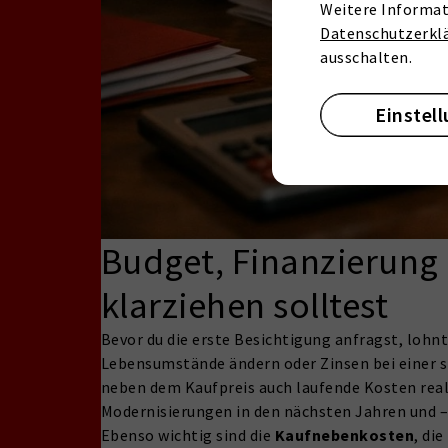
Weitere Informat
Datenschutzerkl
ausschalten.
Einstel
Budget, Finanzierung
klarziehen solltest
Bevor du die erste Besichtigung anfragst, lohnt
Lebensumstände ändern oder Zinsen bei einer 
neben dem Kaufpreis auch laufende Kosten real
Modernisierungen in den nächsten Jahren und – 
Ebenso wichtig sind die
Kaufnebenkosten
, di