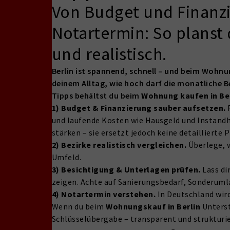
Von Budget und Finanzi
Notartermin: So planst
und realistisch.
Berlin ist spannend, schnell – und beim Wohnu
deinem Alltag, wie hoch darf die monatliche Be
Tipps behältst du beim
Wohnung kaufen in Be
1) Budget & Finanzierung sauber aufsetzen.
R
und laufende Kosten wie Hausgeld und Instandh
stärken – sie ersetzt jedoch keine detaillierte
2) Bezirke realistisch vergleichen.
Überlege, w
Umfeld.
3) Besichtigung & Unterlagen prüfen.
Lass di
zeigen. Achte auf Sanierungsbedarf, Sonderum
4) Notartermin verstehen.
In Deutschland wird
Wenn du beim
Wohnungskauf in Berlin
Unterst
Schlüsselübergabe – transparent und strukturier