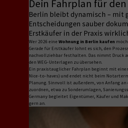
Dein Fahrplan für den
Berlin bleibt dynamisch – mit 
Entscheidungen sauber dokument
Erstkäufer in der Praxis wirkli
Wer 2026 eine
Wohnung in Berlin kaufen
möchte
Gerade für Erstkäufer lohnt es sich, den Proze
nachvollziehbar festhalten. Das nimmt Druck au
den WEG-Unterlagen zu übersehen.
Ein praxistauglicher Fahrplan beginnt mit einer
Nice-to-haves) und endet nicht beim Notarter
Planung. Sinnvoll ist außerdem, von Anfang an e
zuordnen, etwa zu Sonderumlagen, Sanierungss
Germany begleitet Eigentümer, Käufer und Makle
gern an.