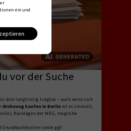
er
tionen ein und
kzeptieren
u vor der Suche
für dich langfristig tragbar – auch wenn sich
im
Wohnung kaufen in Berlin
ist es sinnvoll,
teile), Rücklagen der WEG, mögliche
nd Grundbuchkosten sowie ggf.