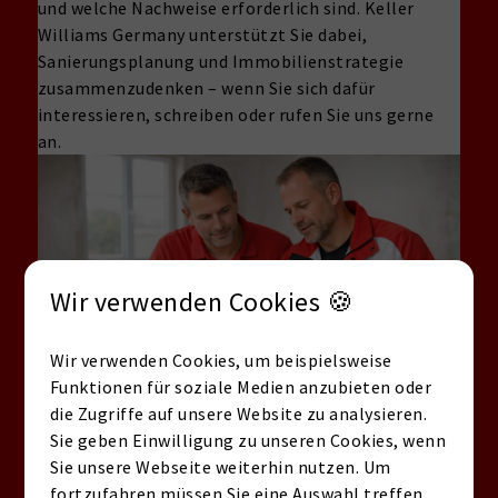
und welche Nachweise erforderlich sind. Keller
Williams Germany unterstützt Sie dabei,
Sanierungsplanung und Immobilienstrategie
zusammenzudenken – wenn Sie sich dafür
interessieren, schreiben oder rufen Sie uns gerne
an.
Wir verwenden Cookies 🍪
Wir verwenden Cookies, um beispielsweise
Funktionen für soziale Medien anzubieten oder
die Zugriffe auf unsere Website zu analysieren.
Sie geben Einwilligung zu unseren Cookies, wenn
Sanierung &
Sie unsere Webseite weiterhin nutzen. Um
Immobilientransaktion 2026:
fortzufahren müssen Sie eine Auswahl treffen.