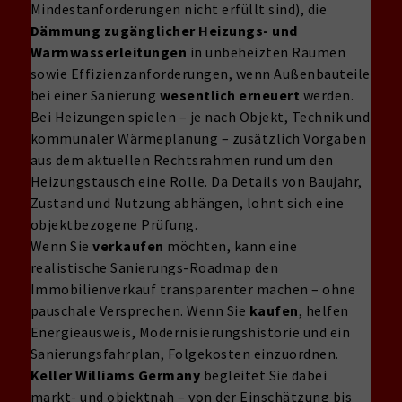
Mindestanforderungen nicht erfüllt sind), die
Dämmung zugänglicher Heizungs- und
Warmwasserleitungen
in unbeheizten Räumen
sowie Effizienzanforderungen, wenn Außenbauteile
bei einer Sanierung
wesentlich erneuert
werden.
Bei Heizungen spielen – je nach Objekt, Technik und
kommunaler Wärmeplanung – zusätzlich Vorgaben
aus dem aktuellen Rechtsrahmen rund um den
Heizungstausch eine Rolle. Da Details von Baujahr,
Zustand und Nutzung abhängen, lohnt sich eine
objektbezogene Prüfung.
Wenn Sie
verkaufen
möchten, kann eine
realistische Sanierungs-Roadmap den
Immobilienverkauf transparenter machen – ohne
pauschale Versprechen. Wenn Sie
kaufen
, helfen
Energieausweis, Modernisierungshistorie und ein
Sanierungsfahrplan, Folgekosten einzuordnen.
Keller Williams Germany
begleitet Sie dabei
markt- und objektnah – von der Einschätzung bis