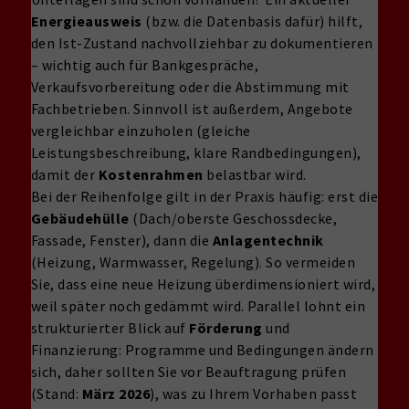
Energieausweis
(bzw. die Datenbasis dafür) hilft,
den Ist-Zustand nachvollziehbar zu dokumentieren
– wichtig auch für Bankgespräche,
Verkaufsvorbereitung oder die Abstimmung mit
Fachbetrieben. Sinnvoll ist außerdem, Angebote
vergleichbar einzuholen (gleiche
Leistungsbeschreibung, klare Randbedingungen),
damit der
Kostenrahmen
belastbar wird.
Bei der Reihenfolge gilt in der Praxis häufig: erst die
Gebäudehülle
(Dach/oberste Geschossdecke,
Fassade, Fenster), dann die
Anlagentechnik
(Heizung, Warmwasser, Regelung). So vermeiden
Sie, dass eine neue Heizung überdimensioniert wird,
weil später noch gedämmt wird. Parallel lohnt ein
strukturierter Blick auf
Förderung
und
Finanzierung: Programme und Bedingungen ändern
sich, daher sollten Sie vor Beauftragung prüfen
(Stand:
März 2026
), was zu Ihrem Vorhaben passt