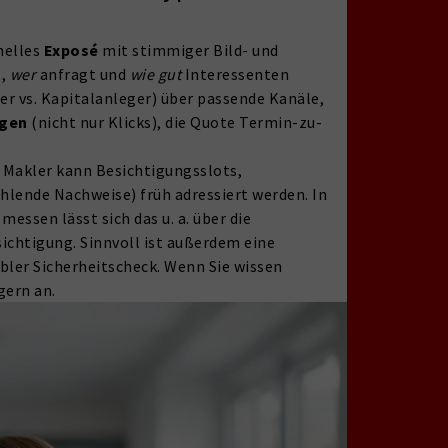
nelles
Exposé
mit stimmiger Bild- und
t,
wer
anfragt und
wie gut
Interessenten
er vs. Kapitalanleger) über passende Kanäle,
agen
(nicht nur Klicks), die Quote Termin-zu-
 Makler kann Besichtigungsslots,
hlende Nachweise) früh adressiert werden. In
ssen lässt sich das u. a. über die
ichtigung. Sinnvoll ist außerdem eine
abler Sicherheitscheck. Wenn Sie wissen
gern an.