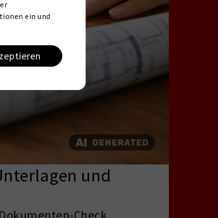
er
tionen ein und
kzeptieren
 Unterlagen und
ve Dokumenten-Check,