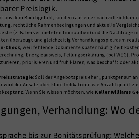
barer Preislogik.
t aus dem Bauchgefühl, sondern aus einer nachvollziehbaren
attung, rechtliche Rahmenbedingungen und aktuelle Verglei
ekte (z. B. bei vermieteten Immobilien) und die Nachfrage im 
nten überzeugt und gleichzeitig Verhandlungsspielraum realis
en-Check
, weil fehlende Dokumente später häufig Zeit kosten
erechnung, Energieausweis, Teilungserklärung (bei WEG), Pr
turieren, priorisieren und früh klären, was beschafft oder akt
Preisstrategie
: Soll der Angebotspreis eher „punktgenau“ a
 wird der Ansatz über klare Indikatoren wie Anzahl qualifizi
sakzeptanz. Wenn Sie wissen möchten, wie
Keller Williams G
igungen, Verhandlung: Wo d
sprache bis zur Bonitätsprüfung: Welc