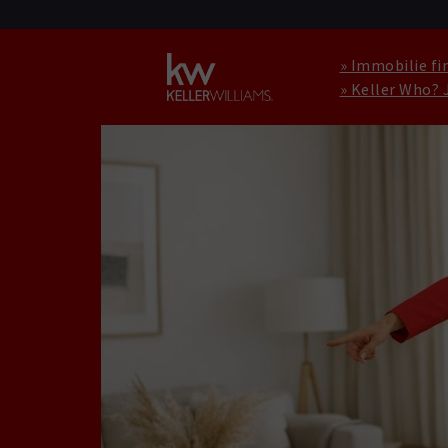
» Immobilie fi
» Keller Who? 