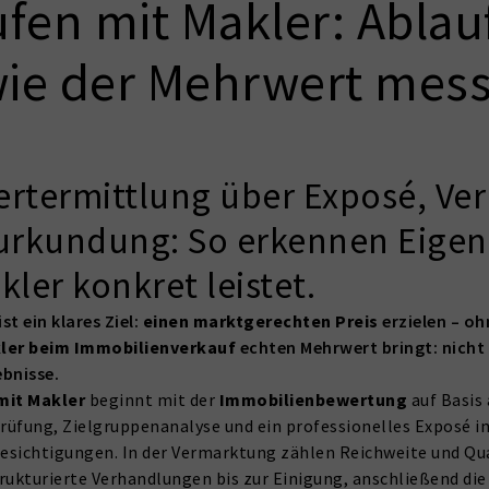
ufen mit Makler: Abla
 wie der Mehrwert mes
Wertermittlung über Exposé, V
eurkundung: So erkennen Eige
ler konkret leistet.
t ein klares Ziel:
einen marktgerechten Preis
erzielen – oh
ler beim Immobilienverkauf
echten Mehrwert bringt: nicht 
bnisse.
mit Makler
beginnt mit der
Immobilienbewertung
auf Basis
üfung, Zielgruppenanalyse und ein professionelles Exposé in
 Besichtigungen. In der Vermarktung zählen Reichweite und 
ukturierte Verhandlungen bis zur Einigung, anschließend die