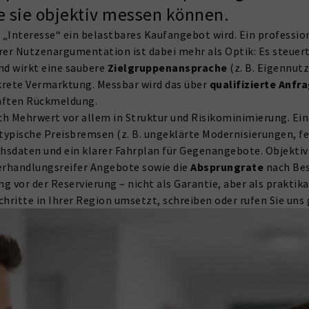
e sie objektiv messen können.
s „Interesse“ ein belastbares Kaufangebot wird. Ein professio
er Nutzenargumentation ist dabei mehr als Optik: Es steuer
nd wirkt eine saubere
Zielgruppenansprache
(z. B. Eigennutz
skrete Vermarktung. Messbar wird das über
qualifizierte Anfr
haften Rückmeldung.
ch Mehrwert vor allem in Struktur und Risikominimierung. Ein
ypische Preisbremsen (z. B. ungeklärte Modernisierungen, fe
sdaten und ein klarer Fahrplan für Gegenangebote. Objektiv me
verhandlungsreifer Angebote sowie die
Absprungrate
nach Bes
 vor der Reservierung – nicht als Garantie, aber als praktik
chritte in Ihrer Region umsetzt, schreiben oder rufen Sie uns 