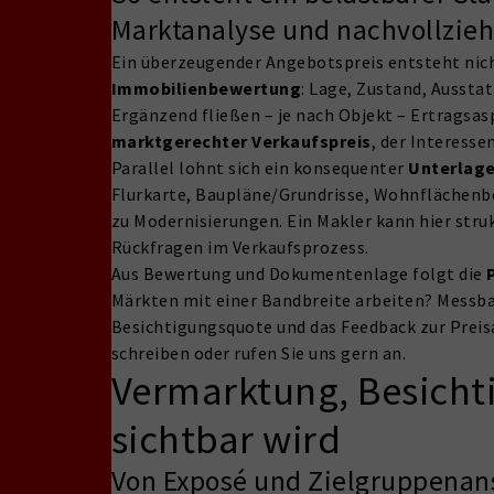
Marktanalyse und nachvollzieh
Ein überzeugender Angebotspreis entsteht nich
Immobilienbewertung
: Lage, Zustand, Ausst
Ergänzend fließen – je nach Objekt – Ertragsasp
marktgerechter Verkaufspreis
, der Interesse
Parallel lohnt sich ein konsequenter
Unterlag
Flurkarte, Baupläne/Grundrisse, Wohnflächenb
zu Modernisierungen. Ein Makler kann hier struk
Rückfragen im Verkaufsprozess.
Aus Bewertung und Dokumentenlage folgt die
Märkten mit einer Bandbreite arbeiten? Messbar
Besichtigungsquote und das Feedback zur Prei
schreiben oder rufen Sie uns gern an.
Vermarktung, Besicht
sichtbar wird
Von Exposé und Zielgruppenan