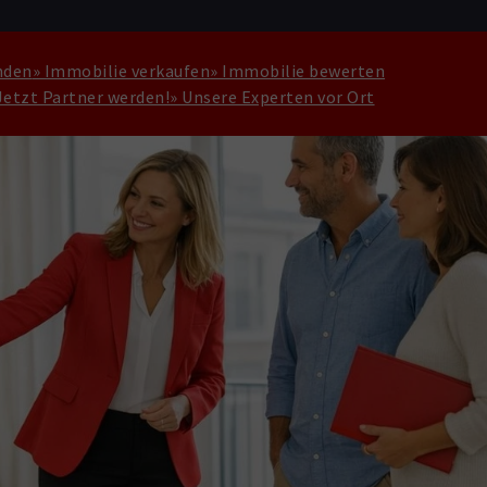
nden
» Immobilie verkaufen
» Immobilie bewerten
Jetzt Partner werden!
» Unsere Experten vor Ort