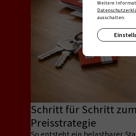
Weitere Informat
Datenschutzerkl
ausschalten.
Einstel
Schritt für Schritt z
Preisstrategie
So entsteht ein belastbarer S