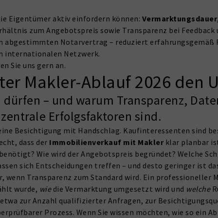
ie Eigentümer aktiv einfordern können:
Vermarktungsdauer
hältnis zum Angebotspreis sowie Transparenz bei Feedback u
m abgestimmten Notarvertrag – reduziert erfahrungsgemäß 
m internationalen Netzwerk.
en Sie uns gern an.
rter Makler-Ablauf 2026 den 
 dürfen – und warum Transparenz, Date
entrale Erfolgsfaktoren sind.
 eine Besichtigung mit Handschlag. Kaufinteressenten sind b
echt, dass der
Immobilienverkauf mit Makler
klar planbar is
benötigt? Wie wird der Angebotspreis begründet? Welche Sch
assen sich Entscheidungen treffen – und desto geringer ist d
r, wenn Transparenz zum Standard wird. Ein professioneller 
ählt wurde,
wie
die Vermarktung umgesetzt wird und
welche
R
etwa zur Anzahl qualifizierter Anfragen, zur Besichtigungsqu
berprüfbarer Prozess. Wenn Sie wissen möchten, wie so ein Ab